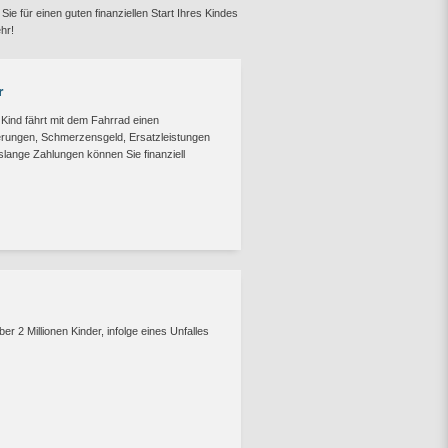
 Sie für einen guten finanziellen Start Ihres Kindes
hr!
r
 Kind fährt mit dem Fahrrad einen
rungen, Schmerzensgeld, Ersatzleistungen
nslange Zahlungen können Sie finanziell
g
r 2 Millionen Kinder, infolge eines Unfalles