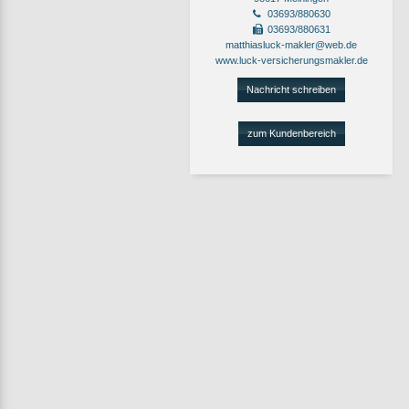
03693/880630
03693/880631
matthiasluck-makler@web.de
www.luck-versicherungsmakler.de
Nachricht schreiben
zum Kundenbereich