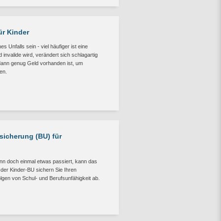
ür Kinder
es Unfalls sein - viel häufiger ist eine
invalide wird, verändert sich schlagartig
dann genug Geld vorhanden ist, um
en.
sicherung (BU) für
nn doch einmal etwas passiert, kann das
der Kinder-BU sichern Sie Ihren
lgen von Schul- und Berufsunfähigkeit ab.