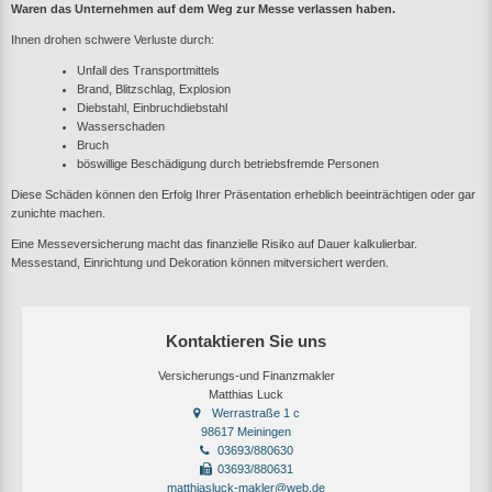
Waren das Unternehmen auf dem Weg zur Messe verlassen haben.
Ihnen drohen schwere Verluste durch:
Unfall des Transportmittels
Brand, Blitzschlag, Explosion
Diebstahl, Einbruchdiebstahl
Wasserschaden
Bruch
böswillige Beschädigung durch betriebsfremde Personen
Diese Schäden können den Erfolg Ihrer Präsentation erheblich beeinträchtigen oder gar
zunichte machen.
Eine Messeversicherung macht das finanzielle Risiko auf Dauer kalkulierbar.
Messestand, Einrichtung und Dekoration können mitversichert werden.
Kontaktieren Sie uns
Versicherungs-und Finanzmakler
Matthias Luck
Werrastraße 1 c
98617 Meiningen
03693/880630
03693/880631
matthiasluck-makler@web.de