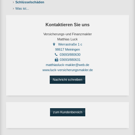
Schlüsselschäden
Was ist...
Kontaktieren Sie uns
Versicherungs-und Finanzmakler
Matthias Luck
Werrastraße 1 c
98617 Meiningen
03693/880630
03693/880631
matthiasluck-makler@web.de
www.luck-versicherungsmakler.de
Nachricht schreiben
zum Kundenbereich