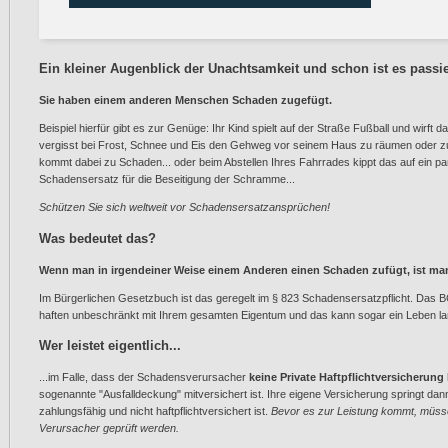
Ein kleiner Augenblick der Unachtsamkeit und schon ist es passie
Sie haben einem anderen Menschen Schaden zugefügt.
Beispiel hierfür gibt es zur Genüge: Ihr Kind spielt auf der Straße Fußball und wirft d
vergisst bei Frost, Schnee und Eis den Gehweg vor seinem Haus zu räumen oder z
kommt dabei zu Schaden... oder beim Abstellen Ihres Fahrrades kippt das auf ein pa
Schadensersatz für die Beseitigung der Schramme...
Schützen Sie sich weltweit vor Schadensersatzansprüchen!
Was bedeutet das?
Wenn man in irgendeiner Weise einem Anderen einen Schaden zufügt, ist man v
Im Bürgerlichen Gesetzbuch ist das geregelt im § 823 Schadensersatzpflicht. Das BG
haften unbeschränkt mit Ihrem gesamten Eigentum und das kann sogar ein Leben lan
Wer leistet eigentlich...
...im Falle, dass der Schadensverursacher
keine Private Haftpflichtversicherung
sogenannte "Ausfalldeckung" mitversichert ist. Ihre eigene Versicherung springt d
zahlungsfähig und nicht haftpflichtversichert ist.
Bevor es zur Leistung kommt, müssen
Verursacher geprüft werden.