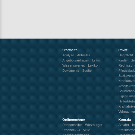
Startseite
Privat
Analyse
Aktuelles
Haftpflicht
Angebotsanfragen
Links
Kinder
Se
Wissenswertes
Lexikon
Rechtssch
Dokumente
Suche
Pflegeabsi
Sozialvers
Krankenve
Arbeitskra
Bauvorhab
Eigentums
Hinterblie
Kraftfahrtv
Vollmachte
Onlinerechner
Kontakt
Rechenhelfer
Würzburger
Anfahrt
I
Procheck24
VHV
Erstinforma