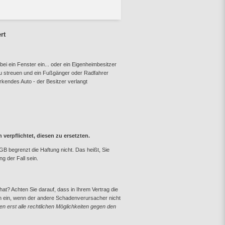
rt
abei ein Fenster ein... oder ein Eigenheimbesitzer
u streuen und ein Fußgänger oder Radfahrer
rkendes Auto - der Besitzer verlangt
erpflichtet, diesen zu ersetzten.
B begrenzt die Haftung nicht. Das heißt, Sie
g der Fall sein.
hat? Achten Sie darauf, dass in Ihrem Vertrag die
ann ein, wenn der andere Schadenverursacher nicht
 erst alle rechtlichen Möglichkeiten gegen den