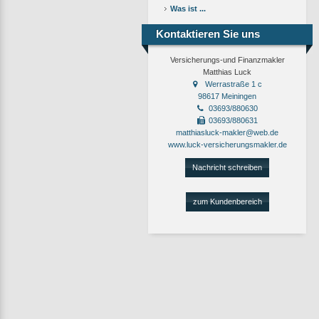
Was ist ...
Kontaktieren Sie uns
Versicherungs-und Finanzmakler
Matthias Luck
Werrastraße 1 c
98617 Meiningen
03693/880630
03693/880631
matthiasluck-makler@web.de
www.luck-versicherungsmakler.de
Nachricht schreiben
zum Kundenbereich