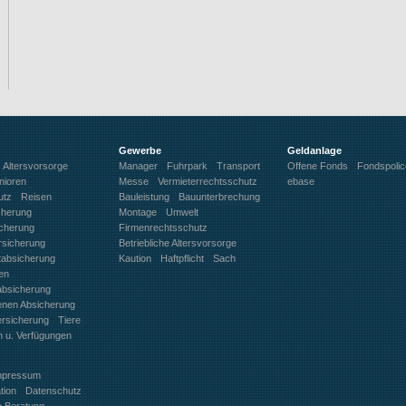
Gewerbe
Geldanlage
Altersvorsorge
Manager
Fuhrpark
Transport
Offene Fonds
Fondspoli
nioren
Messe
Vermieterrechtsschutz
ebase
utz
Reisen
Bauleistung
Bauunterbrechung
cherung
Montage
Umwelt
icherung
Firmenrechtsschutz
rsicherung
Betriebliche Altersvorsorge
ftabsicherung
Kaution
Haftpflicht
Sach
en
absicherung
benen Absicherung
ersicherung
Tiere
n u. Verfügungen
mpressum
tion
Datenschutz