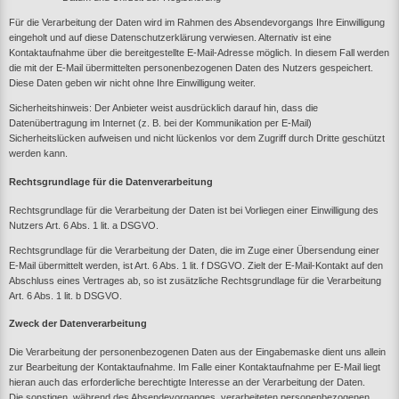
Für die Verarbeitung der Daten wird im Rahmen des Absendevorgangs Ihre Einwilligung
eingeholt und auf diese Datenschutzerklärung verwiesen. Alternativ ist eine
Kontaktaufnahme über die bereitgestellte E-Mail-Adresse möglich. In diesem Fall werden
die mit der E-Mail übermittelten personenbezogenen Daten des Nutzers gespeichert.
Diese Daten geben wir nicht ohne Ihre Einwilligung weiter.
Sicherheitshinweis: Der Anbieter weist ausdrücklich darauf hin, dass die
Datenübertragung im Internet (z. B. bei der Kommunikation per E-Mail)
Sicherheitslücken aufweisen und nicht lückenlos vor dem Zugriff durch Dritte geschützt
werden kann.
Rechtsgrundlage für die Datenverarbeitung
Rechtsgrundlage für die Verarbeitung der Daten ist bei Vorliegen einer Einwilligung des
Nutzers Art. 6 Abs. 1 lit. a DSGVO.
Rechtsgrundlage für die Verarbeitung der Daten, die im Zuge einer Übersendung einer
E-Mail übermittelt werden, ist Art. 6 Abs. 1 lit. f DSGVO. Zielt der E-Mail-Kontakt auf den
Abschluss eines Vertrages ab, so ist zusätzliche Rechtsgrundlage für die Verarbeitung
Art. 6 Abs. 1 lit. b DSGVO.
Zweck der Datenverarbeitung
Die Verarbeitung der personenbezogenen Daten aus der Eingabemaske dient uns allein
zur Bearbeitung der Kontaktaufnahme. Im Falle einer Kontaktaufnahme per E-Mail liegt
hieran auch das erforderliche berechtigte Interesse an der Verarbeitung der Daten.
Die sonstigen, während des Absendevorganges, verarbeiteten personenbezogenen