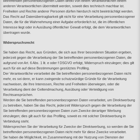
betreffenden personenbezogenen Daten direkt von einem Verantwortlichen einem
anderen Verantwortlichen übermittelt werden, soweit dies technisch machbar ist.
Freiheiten und Rechte anderer Personen dürfen hierdurch nicht beeinträchtigt werden.
Das Recht auf Datenübertragbarkeit gilt nicht für eine Verarbeitung personenbezogener
Daten, die für die Wahrnehmung einer Aufgabe erforderlich ist, die im öffentlichen
Interesse liegt oder in Ausübung öffentlicher Gewalt erfolgt, die dem Verantwortlichen
übertragen wurde.
Widerspruchsrecht
Sie haben das Recht, aus Gründen, die sich aus Ihrer besonderen Situation ergeben,
jederzeit gegen die Verarbeitung der Sie betreffenden personenbezogenen Daten, die
aufgrund von Art. 6 Abs. 1 lit. e oder f DSGVO erfolgt, Widerspruch einzulegen; dies gilt
auch für ein auf diese Bestimmungen gestütztes Profiling.
Der Verantwortliche verarbeitet die Sie betreffenden personenbezogenen Daten nicht
mehr, es sei denn, er kann zwingende schutzwürdige Gründe für die Verarbeitung
nachweisen, die Ihre Interessen, Rechte und Freiheiten überwiegen, oder die
Verarbeitung dient der Geltendmachung, Ausübung oder Verteidigung von
Rechtsansprüchen.
Werden die Sie betreffenden personenbezogenen Daten verarbeitet, um Direktwerbung
zu betreiben, haben Sie das Recht, jederzeit Widerspruch gegen die Verarbeitung der
Sie betreffenden personenbezogenen Daten zum Zwecke derartiger Werbung
einzulegen; dies gilt auch für das Profiling, soweit es mit solcher Direktwerbung in
Verbindung steht.
Widersprechen Sie der Verarbeitung für Zwecke der Direktwerbung, so werden die Sie
betreffenden personenbezogenen Daten nicht mehr für diese Zwecke verarbeitet.
Sie haben die Möglichkeit, im Zusammenhang mit der Nutzung von Diensten der