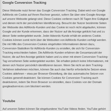
Google Conversion Tracking
Diese Webseite nutzt ferner das Google Conversion Tracking. Dabei wird von Google
AdWords ein Cookie auf Ihrem Rechner gesetzt, sofern Sie über eine Google-Anzeige
auf unsere Webseite gelangt sind. Diese Cookies verlieren nach 30 Tagen ihre Gültigkeit
und dienen nicht der persönlichen Identifizierung. Besucht der Nutzer bestimmte Seiten
der Webseite des AdWords-Kunden und das Cookie ist noch nicht abgelaufen, können
Google und der Kunde erkennen, dass der Nutzer auf die Anzeige geklickt hat und zu
dieser Seite weitergeleitet wurde. Jeder Adwords-Kunde erhält ein anderes Cookie.
Cookies können somit nicht über die Webseiten von AdWords-Kunden verfolgt werden.
Die mit Hilfe des Conversion-Cookies eingeholten Informationen dienen dazu,
Conversion-Statistiken für AdWords-Kunden zu erstellen, die sich für Conversion-
Tracking entschieden haben. Die AdWords-Kunden erfahren die Gesamtanzahl der
Nutzer, die auf ihre Anzeige geklickt haben und zu einer mit einem Conversion-Tracking-
Tag versehenen Seite weitergeleitet wurden. Sie erhalten jedoch keine Informationen, mit
denen sich Nutzer persönlich identifizieren lassen. Wenn Sie nicht an dem Tracking-
Verfahren teilnehmen möchten, können Sie auch das hierfür erforderliche Setzen eines
Cookies ablehnen – etwa per Browser-Einstellung, die das automatische Setzen von
Cookies generell deaktiviert. Sie können Cookies für Conversion-Tracking auch
deaktivieren, indem Sie Ihren Browser so einstellen, dass Cookies von der Domain
googleadservices.com blockiert werden.
Youtube
Auf unseren Seiten können Sie eingebundene YouTube Videos finden. YouTube gehört