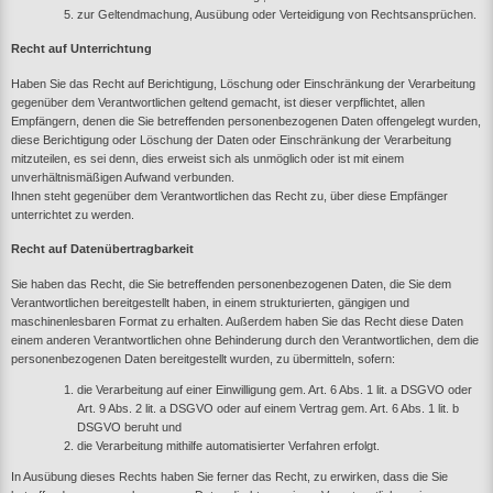
zur Geltendmachung, Ausübung oder Verteidigung von Rechtsansprüchen.
Recht auf Unterrichtung
Haben Sie das Recht auf Berichtigung, Löschung oder Einschränkung der Verarbeitung
gegenüber dem Verantwortlichen geltend gemacht, ist dieser verpflichtet, allen
Empfängern, denen die Sie betreffenden personenbezogenen Daten offengelegt wurden,
diese Berichtigung oder Löschung der Daten oder Einschränkung der Verarbeitung
mitzuteilen, es sei denn, dies erweist sich als unmöglich oder ist mit einem
unverhältnismäßigen Aufwand verbunden.
Ihnen steht gegenüber dem Verantwortlichen das Recht zu, über diese Empfänger
unterrichtet zu werden.
Recht auf Datenübertragbarkeit
Sie haben das Recht, die Sie betreffenden personenbezogenen Daten, die Sie dem
Verantwortlichen bereitgestellt haben, in einem strukturierten, gängigen und
maschinenlesbaren Format zu erhalten. Außerdem haben Sie das Recht diese Daten
einem anderen Verantwortlichen ohne Behinderung durch den Verantwortlichen, dem die
personenbezogenen Daten bereitgestellt wurden, zu übermitteln, sofern:
die Verarbeitung auf einer Einwilligung gem. Art. 6 Abs. 1 lit. a DSGVO oder
Art. 9 Abs. 2 lit. a DSGVO oder auf einem Vertrag gem. Art. 6 Abs. 1 lit. b
DSGVO beruht und
die Verarbeitung mithilfe automatisierter Verfahren erfolgt.
In Ausübung dieses Rechts haben Sie ferner das Recht, zu erwirken, dass die Sie