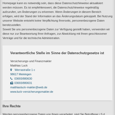
Homepage kann es notwendig sein, dass diese Datenschutzhinweise aktualisiert
werden müssen. Es ist empfehlenswert, die Datenschutzhinweise regelmäßig
aufzurufen, um Änderungen zu erkennen. Wenn Änderungen in diesem Bereich
erfolgen, wird der Stand der Information an das Änderungsdatum gekoppelt. Bei Nutzung
unserer Website entsteht keine Verpflichtung Ihrerseits, personenbezogene Daten
bereitzustellen.
Soweit Sie uns personenbezogene Daten zur Verfügung gestellt haben, verwenden wir
diese nur zur Beantwortung Ihrer Anfragen, zur Abwicklung mit Ihnen geschlossener
Verträge und für die technische Administration.
Verantwortliche Stelle im Sinne der Datenschutzgesetze ist
Versicherungs-und Finanzmakler
Matthias Luck
Werrastraße 1 c
98617 Meiningen
03693/880630
03693/880631
matthiasluck-makler@web.de
www.luck-versicherungsmakler.de
Ihre Rechte
Werden personenbezogene Daten von Ihnen verarbeitet, sind Sie Betroffener i.S.d.