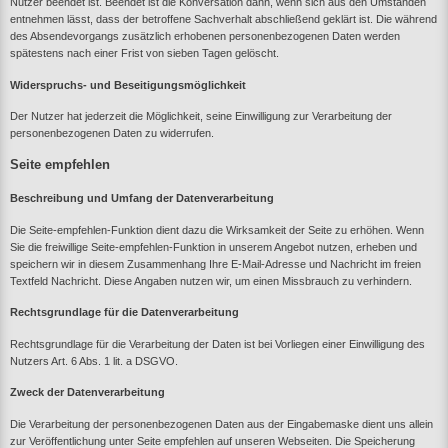
Nutzer beendet ist. Beendet ist die Konversation dann, wenn sich aus den Umständen
entnehmen lässt, dass der betroffene Sachverhalt abschließend geklärt ist. Die während
des Absendevorgangs zusätzlich erhobenen personenbezogenen Daten werden
spätestens nach einer Frist von sieben Tagen gelöscht.
Widerspruchs- und Beseitigungsmöglichkeit
Der Nutzer hat jederzeit die Möglichkeit, seine Einwilligung zur Verarbeitung der
personenbezogenen Daten zu widerrufen.
Seite empfehlen
Beschreibung und Umfang der Datenverarbeitung
Die Seite-empfehlen-Funktion dient dazu die Wirksamkeit der Seite zu erhöhen. Wenn
Sie die freiwillige Seite-empfehlen-Funktion in unserem Angebot nutzen, erheben und
speichern wir in diesem Zusammenhang Ihre E-Mail-Adresse und Nachricht im freien
Textfeld Nachricht. Diese Angaben nutzen wir, um einen Missbrauch zu verhindern.
Rechtsgrundlage für die Datenverarbeitung
Rechtsgrundlage für die Verarbeitung der Daten ist bei Vorliegen einer Einwilligung des
Nutzers Art. 6 Abs. 1 lit. a DSGVO.
Zweck der Datenverarbeitung
Die Verarbeitung der personenbezogenen Daten aus der Eingabemaske dient uns allein
zur Veröffentlichung unter Seite empfehlen auf unseren Webseiten. Die Speicherung