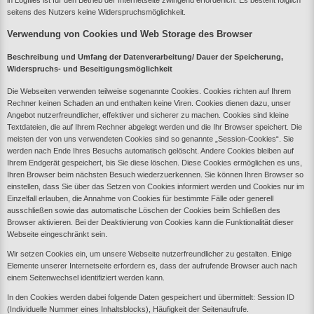
seitens des Nutzers keine Widerspruchsmöglichkeit.
Verwendung von Cookies und Web Storage des Browser
Beschreibung und Umfang der Datenverarbeitung/ Dauer der Speicherung,
Widerspruchs- und Beseitigungsmöglichkeit
Die Webseiten verwenden teilweise sogenannte Cookies. Cookies richten auf Ihrem
Rechner keinen Schaden an und enthalten keine Viren. Cookies dienen dazu, unser
Angebot nutzerfreundlicher, effektiver und sicherer zu machen. Cookies sind kleine
Textdateien, die auf Ihrem Rechner abgelegt werden und die Ihr Browser speichert. Die
meisten der von uns verwendeten Cookies sind so genannte „Session-Cookies“. Sie
werden nach Ende Ihres Besuchs automatisch gelöscht. Andere Cookies bleiben auf
Ihrem Endgerät gespeichert, bis Sie diese löschen. Diese Cookies ermöglichen es uns,
Ihren Browser beim nächsten Besuch wiederzuerkennen. Sie können Ihren Browser so
einstellen, dass Sie über das Setzen von Cookies informiert werden und Cookies nur im
Einzelfall erlauben, die Annahme von Cookies für bestimmte Fälle oder generell
ausschließen sowie das automatische Löschen der Cookies beim Schließen des
Browser aktivieren. Bei der Deaktivierung von Cookies kann die Funktionalität dieser
Webseite eingeschränkt sein.
Wir setzen Cookies ein, um unsere Webseite nutzerfreundlicher zu gestalten. Einige
Elemente unserer Internetseite erfordern es, dass der aufrufende Browser auch nach
einem Seitenwechsel identifiziert werden kann.
In den Cookies werden dabei folgende Daten gespeichert und übermittelt: Session ID
(Individuelle Nummer eines Inhaltsblocks), Häufigkeit der Seitenaufrufe.