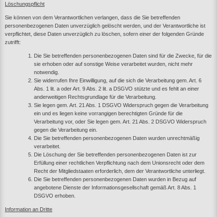
Löschungspflicht
Sie können von dem Verantwortlichen verlangen, dass die Sie betreffenden
personenbezogenen Daten unverzüglich gelöscht werden, und der Verantwortliche ist
verpflichtet, diese Daten unverzüglich zu löschen, sofern einer der folgenden Gründe
zutrifft:
Die Sie betreffenden personenbezogenen Daten sind für die Zwecke, für die
sie erhoben oder auf sonstige Weise verarbeitet wurden, nicht mehr
notwendig.
Sie widerrufen Ihre Einwilligung, auf die sich die Verarbeitung gem. Art. 6
Abs. 1 lit. a oder Art. 9 Abs. 2 lit. a DSGVO stützte und es fehlt an einer
anderweitigen Rechtsgrundlage für die Verarbeitung.
Sie legen gem. Art. 21 Abs. 1 DSGVO Widerspruch gegen die Verarbeitung
ein und es liegen keine vorrangigen berechtigten Gründe für die
Verarbeitung vor, oder Sie legen gem. Art. 21 Abs. 2 DSGVO Widerspruch
gegen die Verarbeitung ein.
Die Sie betreffenden personenbezogenen Daten wurden unrechtmäßig
verarbeitet.
Die Löschung der Sie betreffenden personenbezogenen Daten ist zur
Erfüllung einer rechtlichen Verpflichtung nach dem Unionsrecht oder dem
Recht der Mitgliedstaaten erforderlich, dem der Verantwortliche unterliegt.
Die Sie betreffenden personenbezogenen Daten wurden in Bezug auf
angebotene Dienste der Informationsgesellschaft gemäß Art. 8 Abs. 1
DSGVO erhoben.
Information an Dritte