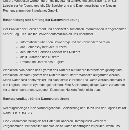
Unsere Webseiten werden durch die Inveda.net GmbH, Reclamstraße 42, 04315
Leipzig zur Verfügung gestellt. Die Speicherung und Datenverarbeitung erfolgt im
Rechenzentrum der Inveda.net GmbH.
Beschreibung und Umfang der Datenverarbeitung
Der Provider der Seiten erhebt und speichert automatisch Informationen in sogenannten
Server-Log Files, die Ihr Browser automatisch an uns übermittelt:
Informationen über den Browsertyp und die verwendete Version
das Betriebssystem des Nutzers
den Internet-Service-Provider des Nutzers
die IP-Adresse des Nutzers
Datum und Uhrzeit des Zugriffs
Webseiten, von denen das System des Nutzers auf unsere Internetseite gelangt und
Webseiten, die vom System des Nutzers über unsere Webseite aufgerufen werden.
Diese Daten sind anonymisiert und nicht direkt zuordbar. Die Daten werden ebenfalls in
den Logfiles unseres Systems gespeichert. Eine Speicherung dieser Daten zusammen
mit anderen personenbezogenen Daten des Nutzers findet nicht statt.
Rechtsgrundlage für die Datenverarbeitung
Rechtsgrundlage für die vorübergehende Speicherung der Daten und der Logfiles ist Art.
6 Abs. 1 lit. f DSGVO.
Eine Zusammenführung dieser Daten mit anderen Datenquellen wird nicht
vorgenommen. Wir behalten uns vor, diese Daten nachträglich zu prüfen, wenn uns