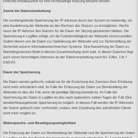
konkrete Anhaltspunkte für eine rechtswidrige Nutzung bekannt werden.
Zweck der Datenverarbeitung
Die vorübergehende Speicherung der IP-Adresse durch das System ist notwendig, um
eine Auslieferung der Webseite an den Rechner des Nutzers zu ermöglichen. Hierfür
muss die IP-Adresse des Nutzers für die Dauer der Sitzung gespeichert bleiben. Die
Speicherung in Logfiles erfolgt, um die Funktionsfähigkeit der Webseite sicherzustellen.
Zudem dienen uns die Daten zur Optimierung der Webseite und zur Sicherstellung der
Sicherheit unserer informationstechnischen Systeme. Eine Auswertung der Daten zu
Marketingzwecken findet in diesem Zusammenhang nicht statt. In diesen Zwecken liegt
auch unser berechtigtes Interesse an der Datenverarbeitung nach Art. 6 Abs. 1 lit. f
DSGVO.
Dauer der Speicherung
Die Daten werden gelöscht, sobald sie für die Erreichung des Zweckes ihrer Erhebung
nicht mehr erforderlich sind. Im Falle der Erfassung der Daten zur Bereitstellung der
Webseite ist dies der Fall, wenn die jeweilige Sitzung beendet ist. Im Falle der
Speicherung der Daten in Logfiles ist dies nach spätestens sieben Tagen der Fall. Eine
darüberhinausgehende Speicherung ist möglich. In diesem Fall werden die IP-Adressen
der Nutzer gelöscht oder verfremdet, sodass eine Zuordnung des aufrufenden Clients
nicht mehr möglich ist.
Widerspruchs- und Beseitigungsmöglichkeit
Die Erfassung der Daten zur Bereitstellung der Webseite und die Speicherung der Daten
in Logfiles ist für den Betrieb der Internetseite zwingend erforderlich. Es besteht folglich