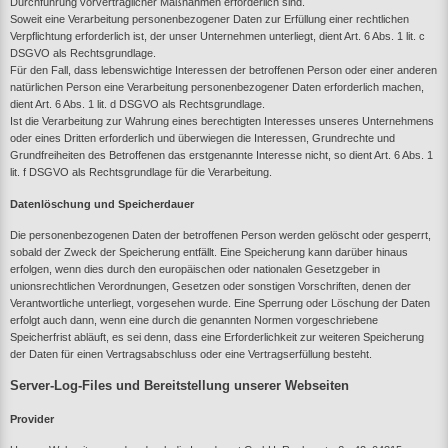
Durchführung vorvertraglicher Maßnahmen erforderlich sind.
Soweit eine Verarbeitung personenbezogener Daten zur Erfüllung einer rechtlichen
Verpflichtung erforderlich ist, der unser Unternehmen unterliegt, dient Art. 6 Abs. 1 lit. c
DSGVO als Rechtsgrundlage.
Für den Fall, dass lebenswichtige Interessen der betroffenen Person oder einer anderen
natürlichen Person eine Verarbeitung personenbezogener Daten erforderlich machen,
dient Art. 6 Abs. 1 lit. d DSGVO als Rechtsgrundlage.
Ist die Verarbeitung zur Wahrung eines berechtigten Interesses unseres Unternehmens
oder eines Dritten erforderlich und überwiegen die Interessen, Grundrechte und
Grundfreiheiten des Betroffenen das erstgenannte Interesse nicht, so dient Art. 6 Abs. 1
lit. f DSGVO als Rechtsgrundlage für die Verarbeitung.
Datenlöschung und Speicherdauer
Die personenbezogenen Daten der betroffenen Person werden gelöscht oder gesperrt,
sobald der Zweck der Speicherung entfällt. Eine Speicherung kann darüber hinaus
erfolgen, wenn dies durch den europäischen oder nationalen Gesetzgeber in
unionsrechtlichen Verordnungen, Gesetzen oder sonstigen Vorschriften, denen der
Verantwortliche unterliegt, vorgesehen wurde. Eine Sperrung oder Löschung der Daten
erfolgt auch dann, wenn eine durch die genannten Normen vorgeschriebene
Speicherfrist abläuft, es sei denn, dass eine Erforderlichkeit zur weiteren Speicherung
der Daten für einen Vertragsabschluss oder eine Vertragserfüllung besteht.
Server-Log-Files und Bereitstellung unserer Webseiten
Provider