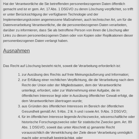
Hat der Verantwortliche die Sie betreffenden personenbezogenen Daten öffentlich
gemacht und ist er gem. Art. 17 Abs. 1 DSGVO zu deren Löschung verpflichtet, so trifft
er unter Berücksichtigung der verfügbaren Technologie und der
Implementierungskosten angemessene Maßnahmen, auch technischer Art, um für die
Datenverarbeitung Verantwortliche, die die personenbezogenen Daten verarbeiten,
darüber zu informieren, dass Sie als betroffene Person von ihnen die Löschung aller
Links zu diesen personenbezogenen Daten oder von Kopien oder Replikationen dieser
personenbezogenen Daten verlangt haben.
Ausnahmen
Das Recht auf Löschung besteht nicht, soweit die Verarbeitung erforderlich ist:
zur Ausübung des Rechts auf freie Meinungsäußerung und Information;
zur Erfüllung einer rechtlichen Verpflichtung, die die Verarbeitung nach dem
Recht der Union oder der Mitgliedstaaten, dem der Verantwortliche
unterliegt, erfordert, oder zur Wahrnehmung einer Aufgabe, die im
öffentlichen Interesse liegt oder in Ausübung öffentlicher Gewalt erfolgt, die
dem Verantwortlichen übertragen wurde;
aus Gründen des öffentlichen Interesses im Bereich der öffentlichen
Gesundheit gemäß Art. 9 Abs. 2 lit. h und i sowie Art. 9 Abs. 3 DSGVO;
für im öffentlichen Interesse liegende Archivzwecke, wissenschaftliche oder
historische Forschungszwecke oder für statistische Zwecke gem. Art. 89
Abs. 1 DSGVO, soweit das unter Abschnitt a) genannte Recht
voraussichtlich die Verwirklichung der Ziele dieser Verarbeitung unmöglich
macht oder ernsthaft beeinträchtigt, oder