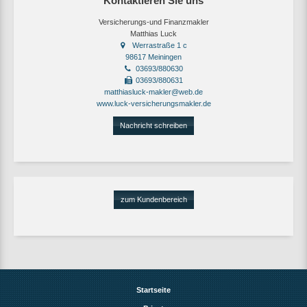
Kontaktieren Sie uns
Versicherungs-und Finanzmakler
Matthias Luck
Werrastraße 1 c
98617 Meiningen
03693/880630
03693/880631
matthiasluck-makler@web.de
www.luck-versicherungsmakler.de
Nachricht schreiben
zum Kundenbereich
Startseite